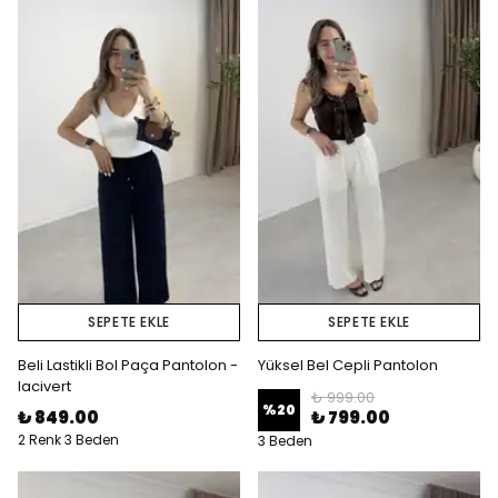
SEPETE EKLE
SEPETE EKLE
Beli Lastikli Bol Paça Pantolon -
Yüksel Bel Cepli Pantolon
lacivert
₺ 999.00
%
20
₺ 849.00
₺ 799.00
2 Renk 3 Beden
3 Beden