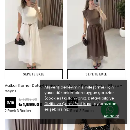
SEPETE EKLE
SEPETE EKLE
Vatkalı Kemer Detaylı Elbise -
Vatkalı Kemer Detaylı Elbise -
Alışveriş deneyiminizi iyileştirmek için
beyaz
kahve
yasal düzenlemelere uygun çerezler
(cookies) kullanıyoruz. Detaylı bilgiye
₺ 1,899.00
₺ 1,899.00
%
16
%
16
Gizlilik ve Çerez Politikası
sayfamızdan
₺ 1,599.00
₺ 1,599.00
erişebilirsiniz.
2 Renk 3 Beden
2 Renk 3 Beden
Anladım