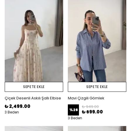
SEPETE EKLE
SEPETE EKLE
Çiçek Desenli Askılı Şallı Elbise
Mavi Çizgili Gömlek
₺ 2,499.00
₺ 949.00
%
26
₺ 699.00
3 Beden
3 Beden