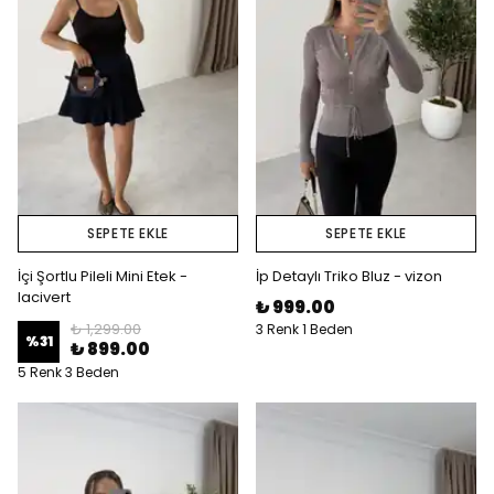
SEPETE EKLE
SEPETE EKLE
İçi Şortlu Pileli Mini Etek -
İp Detaylı Triko Bluz - vizon
lacivert
₺ 999.00
₺ 1,299.00
3 Renk 1 Beden
%
31
₺ 899.00
5 Renk 3 Beden