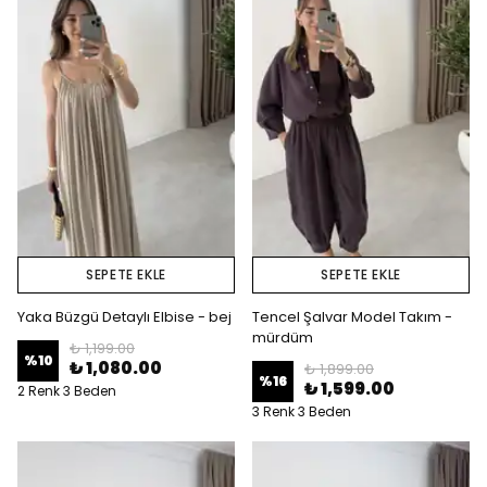
SEPETE EKLE
SEPETE EKLE
Yaka Büzgü Detaylı Elbise - bej
Tencel Şalvar Model Takım -
mürdüm
₺ 1,199.00
%
10
₺ 1,080.00
₺ 1,899.00
%
16
₺ 1,599.00
2 Renk 3 Beden
3 Renk 3 Beden