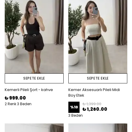
SEPETE EKLE
SEPETE EKLE
Kemerli Pileli Şort - kahve
Kemer Aksesuarlı Pileli Midi
Boy Etek
₺ 999.00
₺ 1,399.00
2 Renk 3 Beden
%
10
₺ 1,260.00
3 Beden