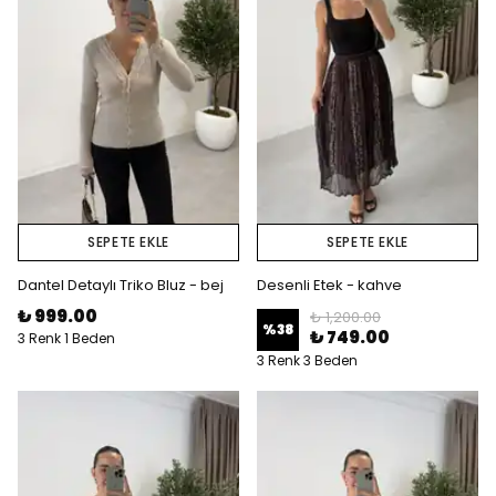
SEPETE EKLE
SEPETE EKLE
Dantel Detaylı Triko Bluz - bej
Desenli Etek - kahve
₺ 999.00
₺ 1,200.00
%
38
₺ 749.00
3 Renk 1 Beden
3 Renk 3 Beden