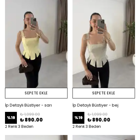
SEPETE EKLE
SEPETE EKLE
İp Detaylı Büstiyer - sarı
İp Detaylı Büstiyer - bej
₺ 1,099.00
₺ 1,099.00
%
19
%
19
₺ 890.00
₺ 890.00
2 Renk 3 Beden
2 Renk 3 Beden