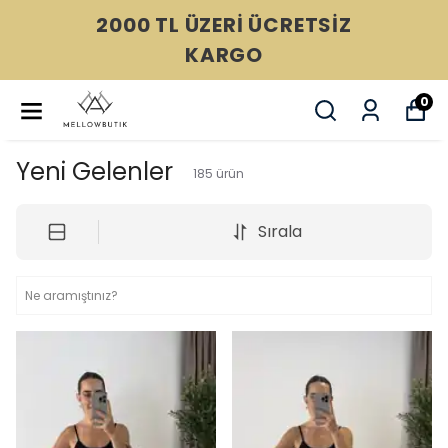
HAVALE VE EFT ÖDEMELERİNDE
%5 İNDİRİM AVANTAJI
0
Yeni Gelenler
185
ürün
Sırala