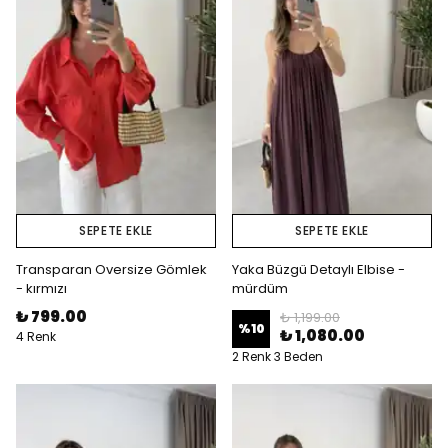
SEPETE EKLE
SEPETE EKLE
Transparan Oversize Gömlek
Yaka Büzgü Detaylı Elbise -
- kırmızı
mürdüm
₺ 799.00
₺ 1,199.00
%
10
₺ 1,080.00
4 Renk
2 Renk 3 Beden