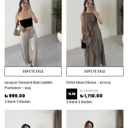
SEPETE EKLE
SEPETE EKLE
Leopar Desenli Beli Lastikli
Fırfırlı Maxi Elbise - bronz
Pantalon - bej
₺ 1,899.00
%
10
₺ 999.00
₺ 1,710.00
2 Renk 3 Beden
3 Renk 3 Beden