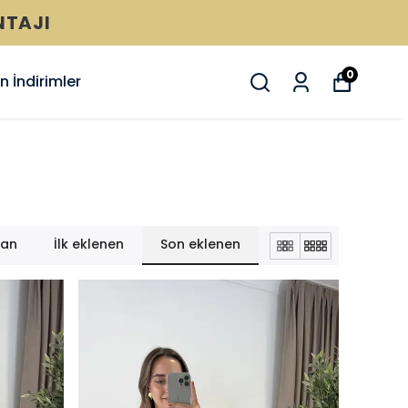
0
 İndirimler
lan
İlk eklenen
Son eklenen