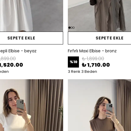
SEPETE EKLE
SEPETE EKLE
epli Elbise - beyaz
Fırfırlı Maxi Elbise - bronz
1,899.00
₺ 1,899.00
%
10
1,520.00
₺ 1,710.00
Beden
3 Renk 3 Beden