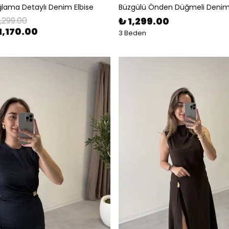
lama Detaylı Denim Elbise
Büzgülü Önden Düğmeli Denim 
1,299.00
₺ 1,299.00
1,170.00
3 Beden