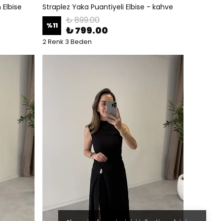
Elbise
Straplez Yaka Puantiyeli Elbise - kahve
₺ 899.00
%
11
₺ 799.00
2 Renk 3 Beden