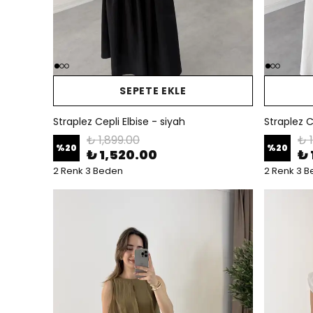
SEPETE EKLE
Straplez Cepli Elbise - siyah
Straplez C
₺ 1,899.00
₺ 
%
20
%
20
₺ 1,520.00
₺ 
2 Renk 3 Beden
2 Renk 3 