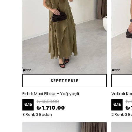
SEPETE EKLE
Fırfırlı Maxi Elbise - Yağ yeşili
Vatkalı Ke
₺ 1,899.00
₺ 
%
10
%
16
₺ 1,710.00
₺ 
3 Renk 3 Beden
2 Renk 3 