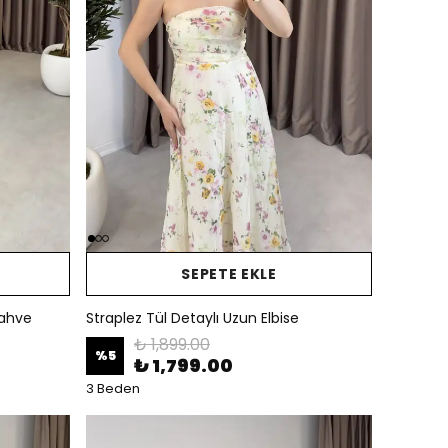
SEPETE EKLE
kahve
Straplez Tül Detaylı Uzun Elbise
₺ 1,899.00
%
5
₺ 1,799.00
3 Beden