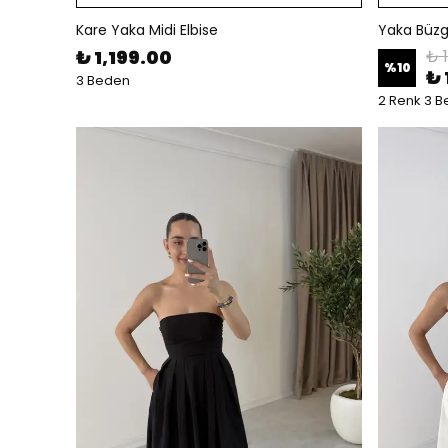
Kare Yaka Midi Elbise
Yaka Büzg
₺ 1,199.00
₺ 1
%
10
₺ 
3 Beden
2 Renk 3 