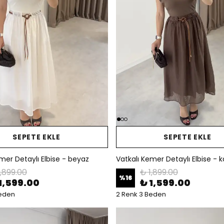
SEPETE EKLE
SEPETE EKLE
mer Detaylı Elbise - beyaz
Vatkalı Kemer Detaylı Elbise - 
1,899.00
₺ 1,899.00
%
16
1,599.00
₺ 1,599.00
Beden
2 Renk 3 Beden