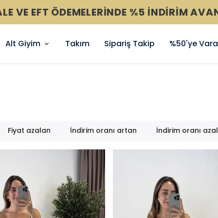
2000 TL ÜZERİ ÜCRETSİZ KARGO
Alt Giyim
Takım
Sipariş Takip
%50'ye Varan
Fiyat azalan
İndirim oranı artan
İndirim oranı aza