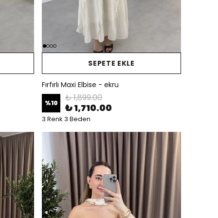
SEPETE EKLE
Fırfırlı Maxi Elbise - ekru
₺ 1,899.00
%
10
₺ 1,710.00
3 Renk 3 Beden