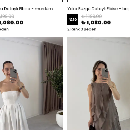
ü Detaylı Elbise - mürdüm
Yaka Büzgü Detaylı Elbise - bej
,199.00
₺ 1,199.00
%
10
1,080.00
₺ 1,080.00
Beden
2 Renk 3 Beden