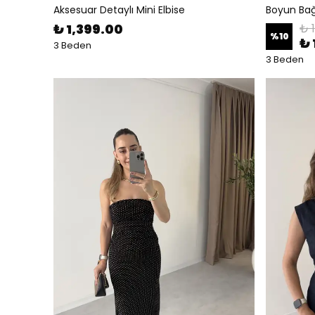
Aksesuar Detaylı Mini Elbise
Boyun Bağ
₺ 1,399.00
₺ 
%
10
₺ 
3 Beden
3 Beden