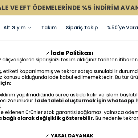
LE VE EFT ÖDEMELERİNDE %5 İNDİRİM AVA
Alt Giyim
Takım
Sipariş Takip
%50'ye Varan
İade Politikası
📌
lışverişlerde siparişinizi teslim aldığınız tarihten itibare
etiketi koparılmamış ve tekrar satışa sunulabilir durum
onusu olduğunda iade kabul edilmemektedir. Bu tür ürünl
için:
bildirim yapılmadığında süreç askıda kalır ve işlem başla
mesi zorunludur.
İade talebi oluşturmak için whatsapp h
.
 eklenen ürünler stok garantisi sağlamaz; yalnızca ödem
bağlı olarak değişiklik gösterebilir.
Bu nedenle tekrar 
📌
YASAL DAYANAK