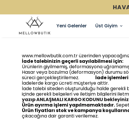
HAVA
Yeni Gelenler
Üst Giyim
www.mellowbutik.com.tr
üzerinden yapacağınız a
İade talebinizin geçerli sayılabilmesi için:
Ürünlerin giyilmemiş, deformasyona uğramamış, 
Hasar veya bozulma (deformasyon) durumu söz k
süreci gerçekleştirilemez.
İade işlemleri 
İadelerde kargo ücreti müşteriye aittir.
İade talebi siteden oluşturulduğu halde gerekli 
içinde gerekli belgeleri ve iletişim bilgilerini ilet
yazıp ANLAŞMALI KARGO KODUNU bekleyiniz
Ürün ayırma işlemi yapılmamaktadır.
Sepete
Ürün fiyatları stok ve kampanya koşullarına 
çıkacağına dair garanti verilemez.