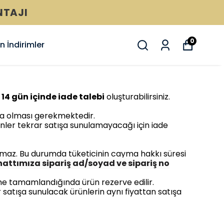
NTAJI
0
 İndirimler
n
14 gün içinde iade talebi
oluşturabilirsiniz.
da olması gerekmektedir.
er tekrar satışa sunulamayacağı için iade
tılmaz. Bu durumda tüketicinin cayma hakkı süresi
attımıza sipariş ad/soyad ve sipariş no
e tamamlandığında ürün rezerve edilir.
satışa sunulacak ürünlerin aynı fiyattan satışa