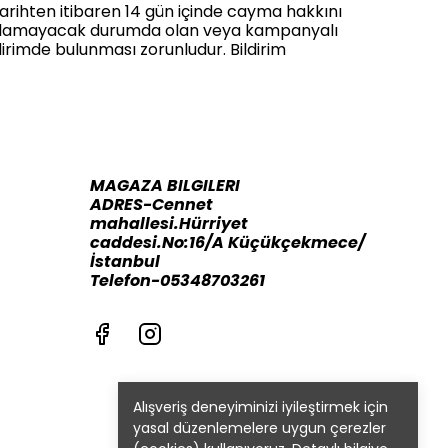
 tarihten itibaren 14 gün içinde cayma hakkını
 sunulamayacak durumda olan veya kampanyalı
dirimde bulunması zorunludur. Bildirim
MAGAZA BILGILERI
ADRES-Cennet
mahallesi.Hürriyet
caddesi.No:16/A Küçükçekmece/
İstanbul
Telefon-05348703261
Alışveriş deneyiminizi iyileştirmek için
yasal düzenlemelere uygun çerezler