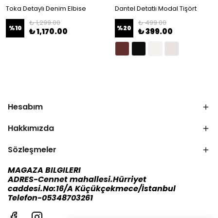
Toka Detaylı Denim Elbise
Dantel Detatlı Modal Tişört
₺ 1,299.00
₺ 499.00
%
10
%
20
₺ 1,170.00
₺ 399.00
Hesabım
Hakkımızda
Sözleşmeler
MAGAZA BILGILERI
ADRES-Cennet mahallesi.Hürriyet
caddesi.No:16/A Küçükçekmece/İstanbul
Telefon-05348703261