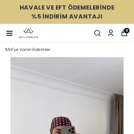
2000 TL ÜZERİ ÜCRETSİZ
KARGO
0
%50'ye Varan İndirimler