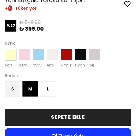
Yanı Büzgülü Yarasa Kol Tİşört
Tükeniyor
₺ 549.00
%
27
₺ 399.00
Renk
sarı
pembe
mavi
ekru
kırmızı
siyah
bej
Beden
S
M
L
SEPETE EKLE