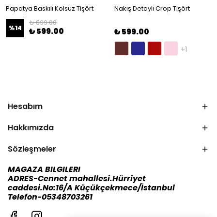
Papatya Baskılı Kolsuz Tişört
Nakış Detaylı Crop Tişört
₺ 699.00
%
14
₺ 599.00
₺ 599.00
+1
Hesabım
Hakkımızda
Sözleşmeler
MAGAZA BILGILERI
ADRES-Cennet mahallesi.Hürriyet
caddesi.No:16/A Küçükçekmece/İstanbul
Telefon-05348703261