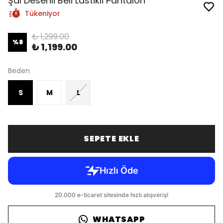
Şal Desenli Beli Lastikli Pantalon
Tükeniyor
₺ 1,299.00
%
8
₺ 1,199.00
Beden
S
M
L
SEPETE EKLE
WHATSAPP