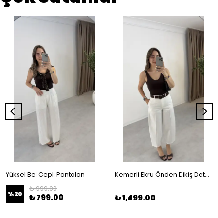
Yüksel Bel Cepli Pantolon
Kemerli Ekru Önden Dikiş Detaylı Pantalon
₺ 999.00
%
20
₺ 799.00
₺ 1,499.00