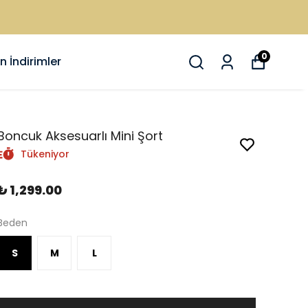
0
 İndirimler
Boncuk Aksesuarlı Mini Şort
Tükeniyor
₺ 1,299.00
Beden
S
M
L