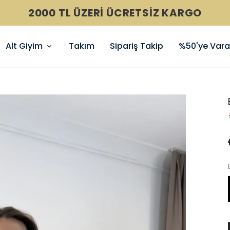
2000 TL ÜZERİ ÜCRETSİZ KARGO
Alt Giyim
Takım
Sipariş Takip
%50'ye Varan