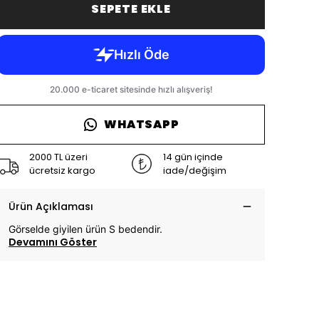
SEPETE EKLE
WHATSAPP
2000 TL üzeri
14 gün içinde
ücretsiz kargo
iade/değişim
Ürün Açıklaması
Görselde giyilen ürün S bedendir.
Devamını Göster